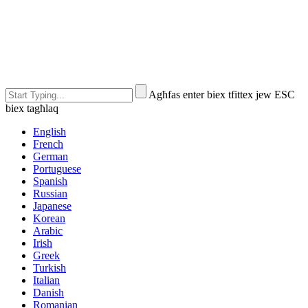
Agħfas enter biex tfittex jew ESC
biex tagħlaq
English
French
German
Portuguese
Spanish
Russian
Japanese
Korean
Arabic
Irish
Greek
Turkish
Italian
Danish
Romanian