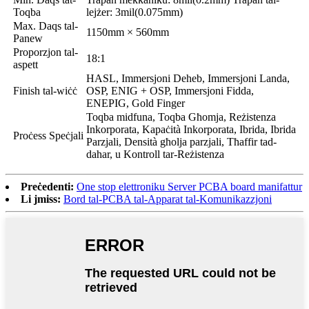
Toqba
lejżer: 3mil(0.075mm)
Max. Daqs tal-
1150mm × 560mm
Panew
Proporzjon tal-
18:1
aspett
HASL, Immersjoni Deheb, Immersjoni Landa,
Finish tal-wiċċ
OSP, ENIG + OSP, Immersjoni Fidda,
ENEPIG, Gold Finger
Toqba midfuna, Toqba Għomja, Reżistenza
Inkorporata, Kapaċità Inkorporata, Ibrida, Ibrida
Proċess Speċjali
Parzjali, Densità għolja parzjali, Tħaffir tad-
dahar, u Kontroll tar-Reżistenza
Preċedenti:
One stop elettroniku Server PCBA board manifattur
Li jmiss:
Bord tal-PCBA tal-Apparat tal-Komunikazzjoni