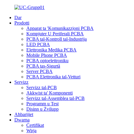
Dar
Prodotti
Apparat ta 'Komunikazzjoni PCBA
Kompjuter U Periferali PCBA
PCBA tal-Kontroll tal-Industrija
LED PCBA
Elettronika Medika PCBA
Mobile Phone PCBA
PCBA optoelettroniku
PCBA tas-Sigurtà
Server PCBA
PCBA Elettronika tal-Vetturi
Servizz
Servizz tal-PCB
Akkwist ta' Komponenti
Servizz tal-Assemblea tal-PCB
Programm u Test
Disinn u Żvilupp
Aħbarijiet
Dwarna
Ċertifikat
Wirja