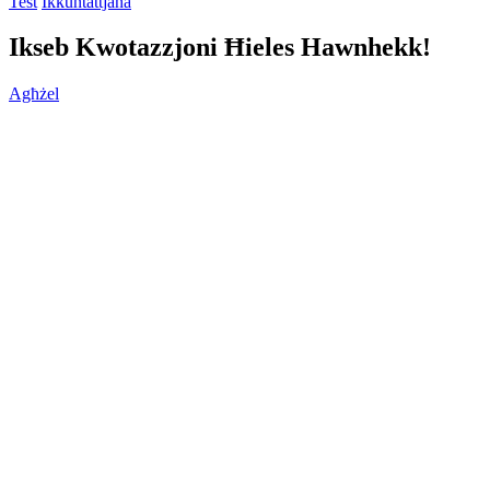
Test
Ikkuntattjana
Ikseb Kwotazzjoni Ħieles Hawnhekk!
Agħżel