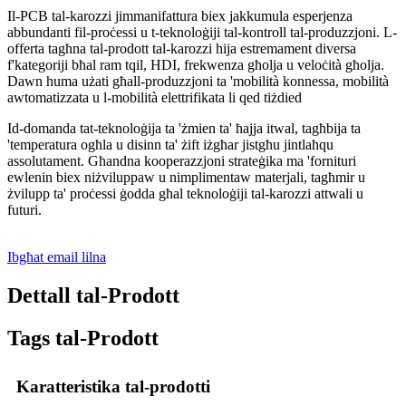
Il-PCB tal-karozzi jimmanifattura biex jakkumula esperjenza
abbundanti fil-proċessi u t-teknoloġiji tal-kontroll tal-produzzjoni. L-
offerta tagħna tal-prodott tal-karozzi hija estremament diversa
f'kategoriji bħal ram tqil, HDI, frekwenza għolja u veloċità għolja.
Dawn huma użati għall-produzzjoni ta 'mobilità konnessa, mobilità
awtomatizzata u l-mobilità elettrifikata li qed tiżdied
Id-domanda tat-teknoloġija ta 'żmien ta' ħajja itwal, tagħbija ta
'temperatura ogħla u disinn ta' żift iżgħar jistgħu jintlaħqu
assolutament. Għandna kooperazzjoni strateġika ma 'fornituri
ewlenin biex niżviluppaw u nimplimentaw materjali, tagħmir u
żvilupp ta' proċessi ġodda għal teknoloġiji tal-karozzi attwali u
futuri.
Ibgħat email lilna
Dettall tal-Prodott
Tags tal-Prodott
Karatteristika tal-prodotti