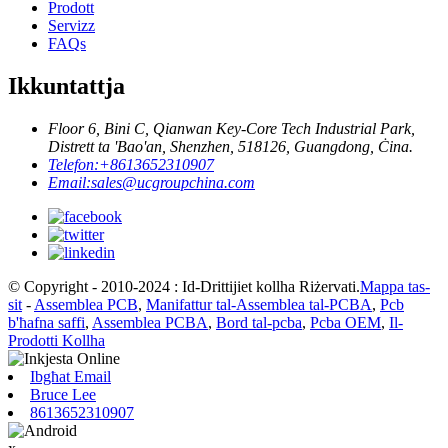
Prodott
Servizz
FAQs
Ikkuntattja
Floor 6, Bini C, Qianwan Key-Core Tech Industrial Park,
Distrett ta 'Bao'an, Shenzhen, 518126, Guangdong, Ċina.
Telefon:
+8613652310907
Email:
sales@ucgroupchina.com
© Copyright - 2010-2024 : Id-Drittijiet kollha Riżervati.
Mappa tas-
sit
-
Assemblea PCB
,
Manifattur tal-Assemblea tal-PCBA
,
Pcb
b'ħafna saffi
,
Assemblea PCBA
,
Bord tal-pcba
,
Pcba OEM
,
Il-
Prodotti Kollha
Ibgħat Email
Bruce Lee
8613652310907