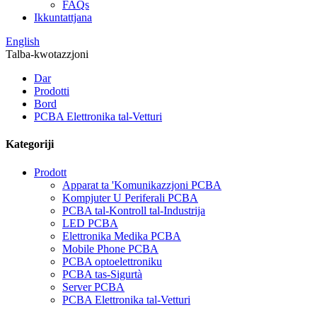
FAQs
Ikkuntattjana
English
Talba-kwotazzjoni
Dar
Prodotti
Bord
PCBA Elettronika tal-Vetturi
Kategoriji
Prodott
Apparat ta 'Komunikazzjoni PCBA
Kompjuter U Periferali PCBA
PCBA tal-Kontroll tal-Industrija
LED PCBA
Elettronika Medika PCBA
Mobile Phone PCBA
PCBA optoelettroniku
PCBA tas-Sigurtà
Server PCBA
PCBA Elettronika tal-Vetturi