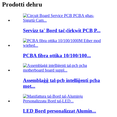
Prodotti dehru
Servizz ta' Bord taċ-ċirkwit PCB P...
PCBA fibra ottika 10/100/100...
Assemblaġġ tal-pcb intelliġenti pcba
mot...
LED Bord personalizzat Alumin...