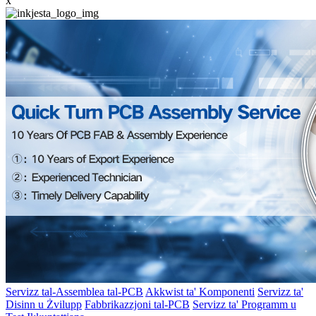
x
Servizz tal-Assemblea tal-PCB
Akkwist ta' Komponenti
Servizz ta'
Disinn u Żvilupp
Fabbrikazzjoni tal-PCB
Servizz ta' Programm u