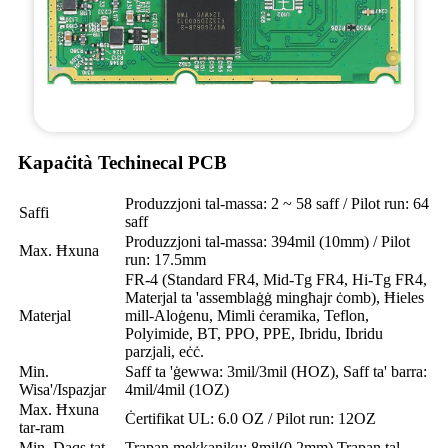
Kapaċità Techinecal PCB
Produzzjoni tal-massa: 2 ~ 58 saff / Pilot run: 64
Saffi
saff
Produzzjoni tal-massa: 394mil (10mm) / Pilot
Max. Ħxuna
run: 17.5mm
FR-4 (Standard FR4, Mid-Tg FR4, Hi-Tg FR4,
Materjal ta 'assemblaġġ mingħajr ċomb), Ħieles
Materjal
mill-Aloġenu, Mimli ċeramika, Teflon,
Polyimide, BT, PPO, PPE, Ibridu, Ibridu
parzjali, eċċ.
Min.
Saff ta 'ġewwa: 3mil/3mil (HOZ), Saff ta' barra:
Wisa'/Ispazjar
4mil/4mil (1OZ)
Max. Ħxuna
Ċertifikat UL: 6.0 OZ / Pilot run: 12OZ
tar-ram
Min. Daqs tat-
Trapan mekkaniku: 8mil(0.2mm) Trapan tal-