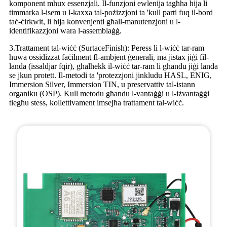
komponent mhux essenzjali. Il-funzjoni ewlenija tagħha hija li
timmarka l-isem u l-kaxxa tal-pożizzjoni ta 'kull parti fuq il-bord
taċ-ċirkwit, li hija konvenjenti għall-manutenzjoni u l-
identifikazzjoni wara l-assemblaġġ.
3.Trattament tal-wiċċ (SurtaceFinish): Peress li l-wiċċ tar-ram
huwa ossidizzat faċilment fl-ambjent ġenerali, ma jistax jiġi fil-
landa (issaldjar fqir), għalhekk il-wiċċ tar-ram li għandu jiġi landa
se jkun protett. Il-metodi ta 'protezzjoni jinkludu HASL, ENIG,
Immersion Silver, Immersion TIN, u preservattiv tal-istann
organiku (OSP). Kull metodu għandu l-vantaġġi u l-iżvantaġġi
tiegħu stess, kollettivament imsejħa trattament tal-wiċċ.