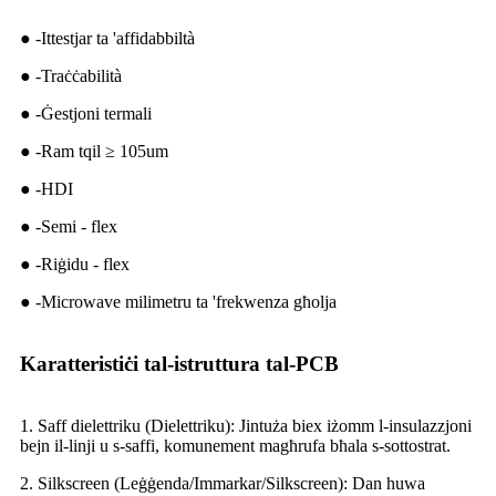
● -Ittestjar ta 'affidabbiltà
● -Traċċabilità
● -Ġestjoni termali
● -Ram tqil ≥ 105um
● -HDI
● -Semi - flex
● -Riġidu - flex
● -Microwave milimetru ta 'frekwenza għolja
Karatteristiċi tal-istruttura tal-PCB
1. Saff dielettriku (Dielettriku): Jintuża biex iżomm l-insulazzjoni
bejn il-linji u s-saffi, komunement magħrufa bħala s-sottostrat.
2. Silkscreen (Leġġenda/Immarkar/Silkscreen): Dan huwa