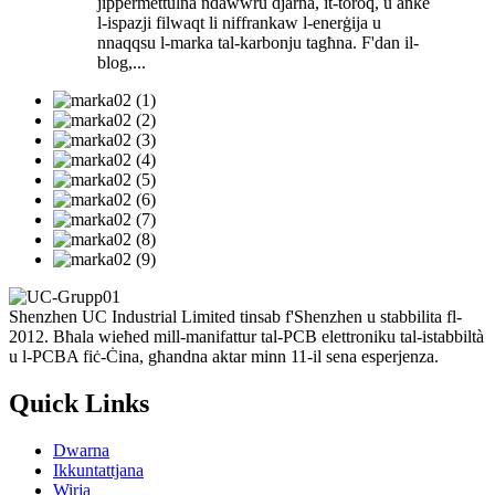
jippermettulna ndawwru djarna, it-toroq, u anke
l-ispazji filwaqt li niffrankaw l-enerġija u
nnaqqsu l-marka tal-karbonju tagħna. F'dan il-
blog,...
Shenzhen UC Industrial Limited tinsab f'Shenzhen u stabbilita fl-
2012. Bħala wieħed mill-manifattur tal-PCB elettroniku tal-istabbiltà
u l-PCBA fiċ-Ċina, għandna aktar minn 11-il sena esperjenza.
Quick Links
Dwarna
Ikkuntattjana
Wirja