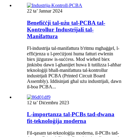
22 ta’ Jannar 2024
Benefiċċji tal-użu tal-PCBA tal-
Kontrollur Industrijali tal-
Manifattura
Fl-industrija tal-manifattura b'ritmu mgħaġġel, l-
effiċjenza u l-preċiżjoni huma fatturi ewlenin
biex jiżguraw is-suċċess. Mod wieħed biex
jinkisbu dawn l-għanijiet huwa li tutilizza l-aħħar
teknoloġiji bħall-manifattura tal-kontrollur
industrijali PCBA (Printed Circuit Board
Assembly). Iddisinjati għal użu industrijali, dawn
il-boa PCBA...
12 ta’ Diċembru 2023
L-importanza tal-PCBs tad-dwana
fit-teknoloġija moderna
Fil-qasam tat-teknoloġija moderna, il-PCBs tad-