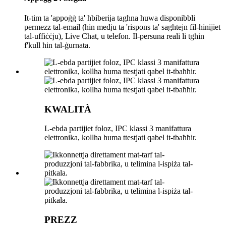
It-tim ta 'appoġġ ta' ħbiberija tagħna huwa disponibbli
permezz tal-email (ħin medju ta 'rispons ta' sagħtejn fil-ħinijiet
tal-uffiċċju), Live Chat, u telefon. Il-persuna reali li tgħin
f'kull ħin tal-ġurnata.
KWALITÀ
L-ebda partijiet foloz, IPC klassi 3 manifattura
elettronika, kollha huma ttestjati qabel it-tbaħħir.
PREZZ