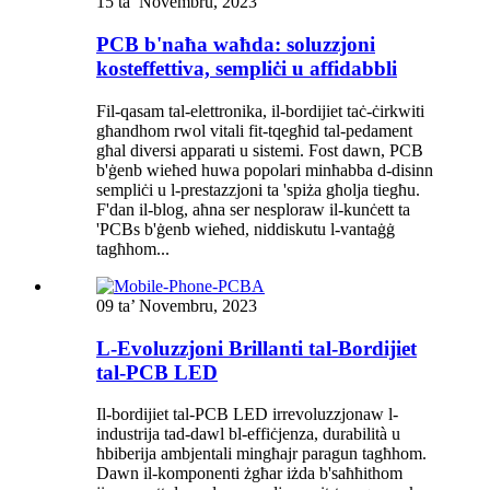
15 ta’ Novembru, 2023
PCB b'naħa waħda: soluzzjoni
kosteffettiva, sempliċi u affidabbli
Fil-qasam tal-elettronika, il-bordijiet taċ-ċirkwiti
għandhom rwol vitali fit-tqegħid tal-pedament
għal diversi apparati u sistemi. Fost dawn, PCB
b'ġenb wieħed huwa popolari minħabba d-disinn
sempliċi u l-prestazzjoni ta 'spiża għolja tiegħu.
F'dan il-blog, aħna ser nesploraw il-kunċett ta
'PCBs b'ġenb wieħed, niddiskutu l-vantaġġ
tagħhom...
09 ta’ Novembru, 2023
L-Evoluzzjoni Brillanti tal-Bordijiet
tal-PCB LED
Il-bordijiet tal-PCB LED irrevoluzzjonaw l-
industrija tad-dawl bl-effiċjenza, durabilità u
ħbiberija ambjentali mingħajr paragun tagħhom.
Dawn il-komponenti żgħar iżda b'saħħithom