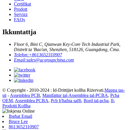
Ċertifikat
Prodott
Servizz
FAQs
Ikkuntattja
Floor 6, Bini C, Qianwan Key-Core Tech Industrial Park,
Distrett ta 'Bao'an, Shenzhen, 518126, Guangdong, Ċina.
Telefon:
+8613652310907
Email:
sales@ucgroupchina.com
© Copyright - 2010-2024 : Id-Drittijiet kollha Riżervati.
Mappa tas-
sit
-
Assemblea PCB
,
Manifattur tal-Assemblea tal-PCBA
,
Pcba
OEM
,
Assemblea PCBA
,
Pcb b'ħafna saffi
,
Bord tal-pcba
,
Il-
Prodotti Kollha
Ibgħat Email
Bruce Lee
8613652310907