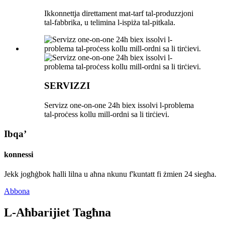
Ikkonnettja direttament mat-tarf tal-produzzjoni
tal-fabbrika, u telimina l-ispiża tal-pitkala.
SERVIZZI
Servizz one-on-one 24h biex issolvi l-problema
tal-proċess kollu mill-ordni sa li tirċievi.
Ibqa’
konnessi
Jekk jogħġbok ħalli lilna u aħna nkunu f'kuntatt fi żmien 24 siegħa.
Abbona
L-Aħbarijiet Tagħna