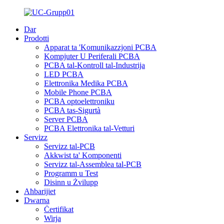
Dar
Prodotti
Apparat ta 'Komunikazzjoni PCBA
Kompjuter U Periferali PCBA
PCBA tal-Kontroll tal-Industrija
LED PCBA
Elettronika Medika PCBA
Mobile Phone PCBA
PCBA optoelettroniku
PCBA tas-Sigurtà
Server PCBA
PCBA Elettronika tal-Vetturi
Servizz
Servizz tal-PCB
Akkwist ta' Komponenti
Servizz tal-Assemblea tal-PCB
Programm u Test
Disinn u Żvilupp
Aħbarijiet
Dwarna
Ċertifikat
Wirja