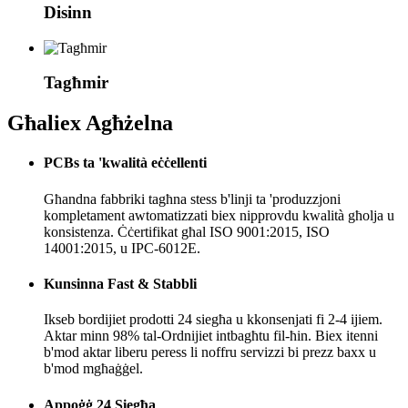
Disinn
Tagħmir
Għaliex Agħżelna
PCBs ta 'kwalità eċċellenti
Għandna fabbriki tagħna stess b'linji ta 'produzzjoni
kompletament awtomatizzati biex nipprovdu kwalità għolja u
konsistenza. Ċċertifikat għal ISO 9001:2015, ISO
14001:2015, u IPC-6012E.
Kunsinna Fast & Stabbli
Ikseb bordijiet prodotti 24 siegħa u kkonsenjati fi 2-4 ijiem.
Aktar minn 98% tal-Ordnijiet intbagħtu fil-ħin. Biex itenni
b'mod aktar liberu peress li noffru servizzi bi prezz baxx u
b'mod mgħaġġel.
Appoġġ 24 Siegħa