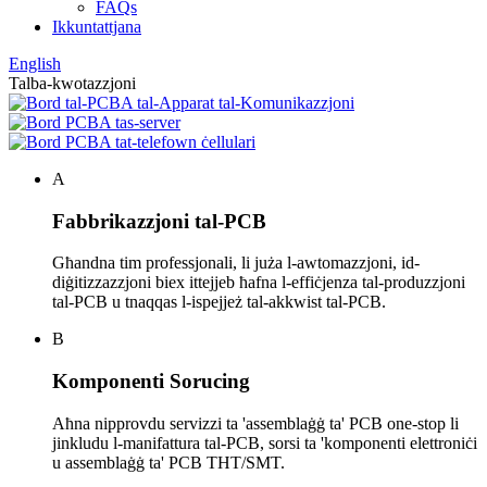
FAQs
Ikkuntattjana
English
Talba-kwotazzjoni
A
Fabbrikazzjoni tal-PCB
Għandna tim professjonali, li juża l-awtomazzjoni, id-
diġitizzazzjoni biex ittejjeb ħafna l-effiċjenza tal-produzzjoni
tal-PCB u tnaqqas l-ispejjeż tal-akkwist tal-PCB.
B
Komponenti Sorucing
Aħna nipprovdu servizzi ta 'assemblaġġ ta' PCB one-stop li
jinkludu l-manifattura tal-PCB, sorsi ta 'komponenti elettroniċi
u assemblaġġ ta' PCB THT/SMT.