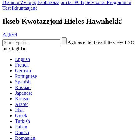
Disinn u Żvilupp
Fabbrikazzjoni tal-PCB
Servizz ta' Programm u
Test
Ikkuntattjana
Ikseb Kwotazzjoni Ħieles Hawnhekk!
Agħżel
Agħfas enter biex tfittex jew ESC
biex tagħlaq
English
French
German
Portuguese
Spanish
Russian
Japanese
Korean
Arabic
Irish
Greek
Turkish
Italian
Danish
Romanian