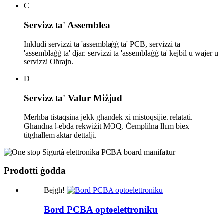
C
Servizz ta' Assemblea
Inkludi servizzi ta 'assemblaġġ ta' PCB, servizzi ta
'assemblaġġ ta' djar, servizzi ta 'assemblaġġ ta' kejbil u wajer u
servizzi Oħrajn.
D
Servizz ta' Valur Miżjud
Merħba tistaqsina jekk għandek xi mistoqsijiet relatati.
Għandna l-ebda rekwiżit MOQ. Ċemplilna llum biex
titgħallem aktar dettalji.
Prodotti ġodda
Bejgħ!
Bord PCBA optoelettroniku