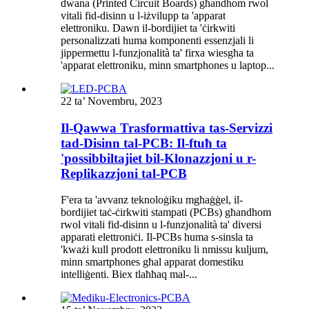
dwana (Printed Circuit Boards) għandhom rwol
vitali fid-disinn u l-iżvilupp ta 'apparat
elettroniku. Dawn il-bordijiet ta 'ċirkwiti
personalizzati huma komponenti essenzjali li
jippermettu l-funzjonalità ta' firxa wiesgħa ta
'apparat elettroniku, minn smartphones u laptop...
22 ta’ Novembru, 2023
Il-Qawwa Trasformattiva tas-Servizzi
tad-Disinn tal-PCB: Il-ftuħ ta
'possibbiltajiet bil-Klonazzjoni u r-
Replikazzjoni tal-PCB
F'era ta 'avvanz teknoloġiku mgħaġġel, il-
bordijiet taċ-ċirkwiti stampati (PCBs) għandhom
rwol vitali fid-disinn u l-funzjonalità ta' diversi
apparati elettroniċi. Il-PCBs huma s-sinsla ta
'kważi kull prodott elettroniku li nmissu kuljum,
minn smartphones għal apparat domestiku
intelliġenti. Biex tlaħħaq mal-...