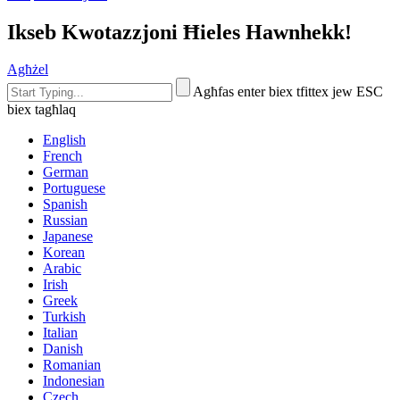
Ikseb Kwotazzjoni Ħieles Hawnhekk!
Agħżel
Agħfas enter biex tfittex jew ESC
biex tagħlaq
English
French
German
Portuguese
Spanish
Russian
Japanese
Korean
Arabic
Irish
Greek
Turkish
Italian
Danish
Romanian
Indonesian
Czech