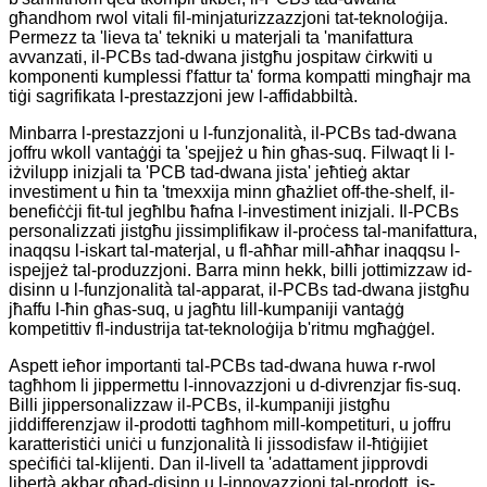
għandhom rwol vitali fil-minjaturizzazzjoni tat-teknoloġija.
Permezz ta 'lieva ta' tekniki u materjali ta 'manifattura
avvanzati, il-PCBs tad-dwana jistgħu jospitaw ċirkwiti u
komponenti kumplessi f'fattur ta' forma kompatti mingħajr ma
tiġi sagrifikata l-prestazzjoni jew l-affidabbiltà.
Minbarra l-prestazzjoni u l-funzjonalità, il-PCBs tad-dwana
joffru wkoll vantaġġi ta 'spejjeż u ħin għas-suq. Filwaqt li l-
iżvilupp inizjali ta 'PCB tad-dwana jista' jeħtieġ aktar
investiment u ħin ta 'tmexxija minn għażliet off-the-shelf, il-
benefiċċji fit-tul jegħlbu ħafna l-investiment inizjali. Il-PCBs
personalizzati jistgħu jissimplifikaw il-proċess tal-manifattura,
inaqqsu l-iskart tal-materjal, u fl-aħħar mill-aħħar inaqqsu l-
ispejjeż tal-produzzjoni. Barra minn hekk, billi jottimizzaw id-
disinn u l-funzjonalità tal-apparat, il-PCBs tad-dwana jistgħu
jħaffu l-ħin għas-suq, u jagħtu lill-kumpaniji vantaġġ
kompetittiv fl-industrija tat-teknoloġija b'ritmu mgħaġġel.
Aspett ieħor importanti tal-PCBs tad-dwana huwa r-rwol
tagħhom li jippermettu l-innovazzjoni u d-divrenzjar fis-suq.
Billi jippersonalizzaw il-PCBs, il-kumpaniji jistgħu
jiddifferenzjaw il-prodotti tagħhom mill-kompetituri, u joffru
karatteristiċi uniċi u funzjonalità li jissodisfaw il-ħtiġijiet
speċifiċi tal-klijenti. Dan il-livell ta 'adattament jipprovdi
libertà akbar għad-disinn u l-innovazzjoni tal-prodott, is-