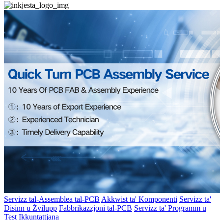
Servizz tal-Assemblea tal-PCB
Akkwist ta' Komponenti
Servizz ta'
Disinn u Żvilupp
Fabbrikazzjoni tal-PCB
Servizz ta' Programm u
Test
Ikkuntattjana