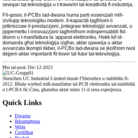
sewqan tat-teknoloġija u t-trawwim tal-kreattività fl-industrija.
Fil-qosor, il-PCBs tad-dwana huma parti essenzjali mill-
iżvilupp teknoloġiku modern. Il-kapaċità tagħhom li
jottimizzaw il-prestazzjoni, jintegraw teknoloġiji avvanzati, u
jippermettu l-innovazzjoni tagħmilhom indispensabbli fid-
disinn u l-manifattura ta 'apparat elettroniku. Hekk kif id-
domanda għal teknoloġija iżgħar, aktar qawwija u aktar
avvanzata tkompli tikber, il-PCBs tad-dwana se jkollhom rwol
dejjem aktar importanti fit-tiswir tal-futur tat-teknoloġija.
Ħin tal-post: Diċ-12-2023
Shenzhen UC Industrial Limited tinsab f'Shenzhen u stabbilita fl-
2012. Bħala wieħed mill-manifattur tal-PCB elettroniku tal-istabbiltà
u l-PCBA fiċ-Ċina, għandna aktar minn 11-il sena esperjenza.
Quick Links
Dwarna
Ikkuntattjana
Wirja
Ċertifikat
Prodott