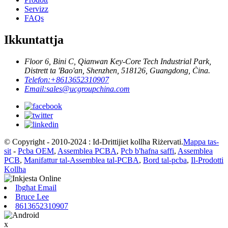
Servizz
FAQs
Ikkuntattja
Floor 6, Bini C, Qianwan Key-Core Tech Industrial Park,
Distrett ta 'Bao'an, Shenzhen, 518126, Guangdong, Ċina.
Telefon:
+8613652310907
Email:
sales@ucgroupchina.com
© Copyright - 2010-2024 : Id-Drittijiet kollha Riżervati.
Mappa tas-
sit
-
Pcba OEM
,
Assemblea PCBA
,
Pcb b'ħafna saffi
,
Assemblea
PCB
,
Manifattur tal-Assemblea tal-PCBA
,
Bord tal-pcba
,
Il-Prodotti
Kollha
Ibgħat Email
Bruce Lee
8613652310907
x