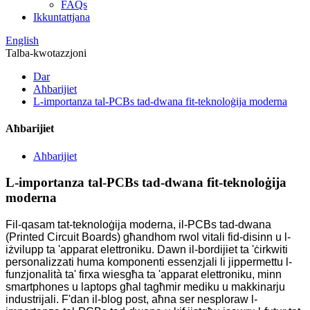
FAQs
Ikkuntattjana
English
Talba-kwotazzjoni
Dar
Aħbarijiet
L-importanza tal-PCBs tad-dwana fit-teknoloġija moderna
Aħbarijiet
Aħbarijiet
L-importanza tal-PCBs tad-dwana fit-teknoloġija
moderna
Fil-qasam tat-teknoloġija moderna, il-PCBs tad-dwana
(Printed Circuit Boards) għandhom rwol vitali fid-disinn u l-
iżvilupp ta 'apparat elettroniku. Dawn il-bordijiet ta 'ċirkwiti
personalizzati huma komponenti essenzjali li jippermettu l-
funzjonalità ta' firxa wiesgħa ta 'apparat elettroniku, minn
smartphones u laptops għal tagħmir mediku u makkinarju
industrijali. F'dan il-blog post, aħna ser nesploraw l-