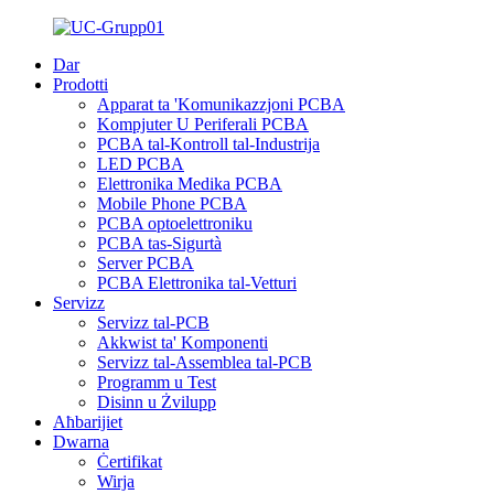
Dar
Prodotti
Apparat ta 'Komunikazzjoni PCBA
Kompjuter U Periferali PCBA
PCBA tal-Kontroll tal-Industrija
LED PCBA
Elettronika Medika PCBA
Mobile Phone PCBA
PCBA optoelettroniku
PCBA tas-Sigurtà
Server PCBA
PCBA Elettronika tal-Vetturi
Servizz
Servizz tal-PCB
Akkwist ta' Komponenti
Servizz tal-Assemblea tal-PCB
Programm u Test
Disinn u Żvilupp
Aħbarijiet
Dwarna
Ċertifikat
Wirja