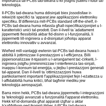
importanza tal-PCBs tad-dwana u kif jistgħu jsawru l-futur tat-
teknoloġija.
Il-PCBs tad-dwana huma ddisinjati biex jissodisfaw ir-
rekwiżiti speċifiċi ta 'apparat jew applikazzjoni elettroniku
speċifiku. B'differenza mill-PCBs standard off-the-shelf, il-
PCBs tad-dwana huma mfassla għall-ispeċifikazzjonijiet u l-
karatteristiċi uniċi tal-prodott. Dan il-livell ta 'adattament
jippermetti flessibilità akbar fid-disinn u l-funzjonalità, li
jippermetti lill-inġiniera u d-disinjaturi joħolqu apparat
elettroniku innovattiv u avvanzat.
Wieħed mill-vantaġġi ewlenin tal-PCBs tad-dwana huwa l-
abbiltà li jottimizzaw il-prestazzjoni u l-effiċjenza. Billi
jippersonalizzaw it-tqassim u l-arranġament taċ-ċirkwiti, l-
inġiniera jistgħu jimminimizzaw l-interferenza tas-sinjali,
inaqqsu l-konsum tal-enerġija, u jtejbu l-prestazzjoni ġenerali
tal-apparat. Dan il-livell ta 'ottimizzazzjoni huwa
partikolarment importanti f'applikazzjonijiet fejn l-eżattezza u
l-affidabbiltà huma kritiċi, bħal tagħmir mediku jew
teknoloġija aerospazjali.
Barra minn hekk, PCBs tad-dwana jippermettu l-integrazzjoni
ta 'teknoloġiji avvanzati u funzjonalità f'apparat elettroniku.
Hekk kif id-domanda għal apparati iżgħar u aktar
b'saħħithom qed tkompli tikber, il-PCBs tad-dwana