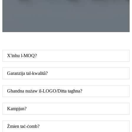
X'inhu l-MOQ?
Garanzija tal-kwalità?
Għandna nużaw il-LOGO/Ditta tagħna?
Kampjun?
Żmien taċ-ċomb?