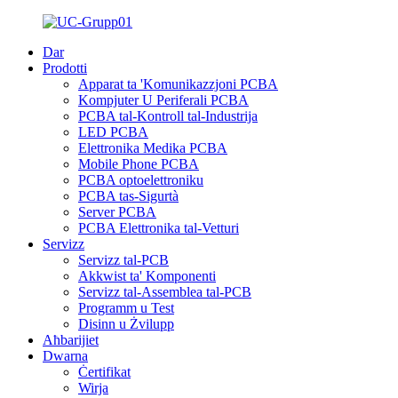
Dar
Prodotti
Apparat ta 'Komunikazzjoni PCBA
Kompjuter U Periferali PCBA
PCBA tal-Kontroll tal-Industrija
LED PCBA
Elettronika Medika PCBA
Mobile Phone PCBA
PCBA optoelettroniku
PCBA tas-Sigurtà
Server PCBA
PCBA Elettronika tal-Vetturi
Servizz
Servizz tal-PCB
Akkwist ta' Komponenti
Servizz tal-Assemblea tal-PCB
Programm u Test
Disinn u Żvilupp
Aħbarijiet
Dwarna
Ċertifikat
Wirja