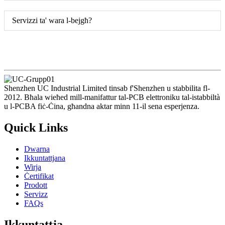
Servizzi ta' wara l-bejgħ?
Shenzhen UC Industrial Limited tinsab f'Shenzhen u stabbilita fl-
2012. Bħala wieħed mill-manifattur tal-PCB elettroniku tal-istabbiltà
u l-PCBA fiċ-Ċina, għandna aktar minn 11-il sena esperjenza.
Quick Links
Dwarna
Ikkuntattjana
Wirja
Ċertifikat
Prodott
Servizz
FAQs
Ikkuntattja