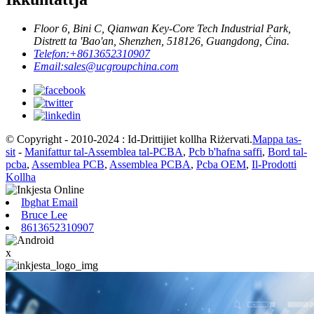
Floor 6, Bini C, Qianwan Key-Core Tech Industrial Park,
Distrett ta 'Bao'an, Shenzhen, 518126, Guangdong, Ċina.
Telefon:
+8613652310907
Email:
sales@ucgroupchina.com
© Copyright - 2010-2024 : Id-Drittijiet kollha Riżervati.
Mappa tas-
sit
-
Manifattur tal-Assemblea tal-PCBA
,
Pcb b'ħafna saffi
,
Bord tal-
pcba
,
Assemblea PCB
,
Assemblea PCBA
,
Pcba OEM
,
Il-Prodotti
Kollha
Ibgħat Email
Bruce Lee
8613652310907
x