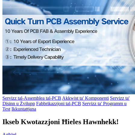
Servizz tal-Assemblea tal-PCB
Akkwist ta' Komponenti
Servizz ta'
Disinn u Żvilupp
Fabbrikazzjoni tal-PCB
Servizz ta' Programm u
Test
Ikkuntattjana
Ikseb Kwotazzjoni Ħieles Hawnhekk!
Agħżel