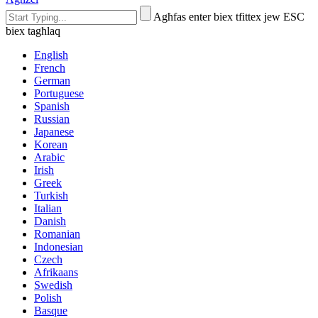
Agħfas enter biex tfittex jew ESC
biex tagħlaq
English
French
German
Portuguese
Spanish
Russian
Japanese
Korean
Arabic
Irish
Greek
Turkish
Italian
Danish
Romanian
Indonesian
Czech
Afrikaans
Swedish
Polish
Basque