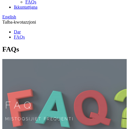
FAQs
Ikkuntattjana
English
Talba-kwotazzjoni
Dar
FAQs
FAQs
FAQ
MISTOQSIJIET FREQUENTI