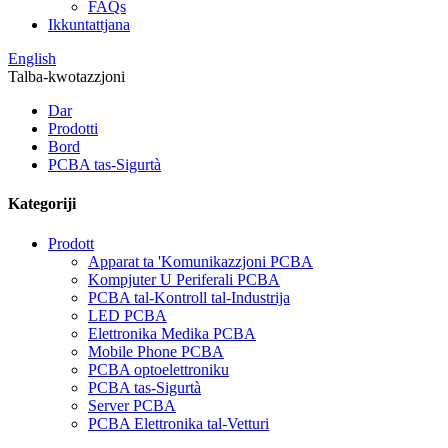
FAQs
Ikkuntattjana
English
Talba-kwotazzjoni
Dar
Prodotti
Bord
PCBA tas-Sigurtà
Kategoriji
Prodott
Apparat ta 'Komunikazzjoni PCBA
Kompjuter U Periferali PCBA
PCBA tal-Kontroll tal-Industrija
LED PCBA
Elettronika Medika PCBA
Mobile Phone PCBA
PCBA optoelettroniku
PCBA tas-Sigurtà
Server PCBA
PCBA Elettronika tal-Vetturi