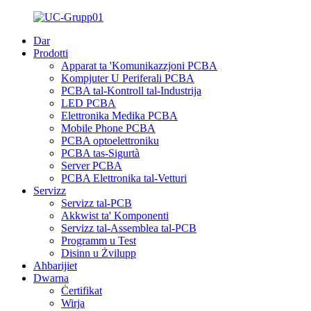
Dar
Prodotti
Apparat ta 'Komunikazzjoni PCBA
Kompjuter U Periferali PCBA
PCBA tal-Kontroll tal-Industrija
LED PCBA
Elettronika Medika PCBA
Mobile Phone PCBA
PCBA optoelettroniku
PCBA tas-Sigurtà
Server PCBA
PCBA Elettronika tal-Vetturi
Servizz
Servizz tal-PCB
Akkwist ta' Komponenti
Servizz tal-Assemblea tal-PCB
Programm u Test
Disinn u Żvilupp
Aħbarijiet
Dwarna
Ċertifikat
Wirja