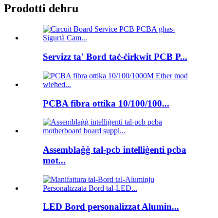
Prodotti dehru
Servizz ta' Bord taċ-ċirkwit PCB P...
PCBA fibra ottika 10/100/100...
Assemblaġġ tal-pcb intelliġenti pcba
mot...
LED Bord personalizzat Alumin...