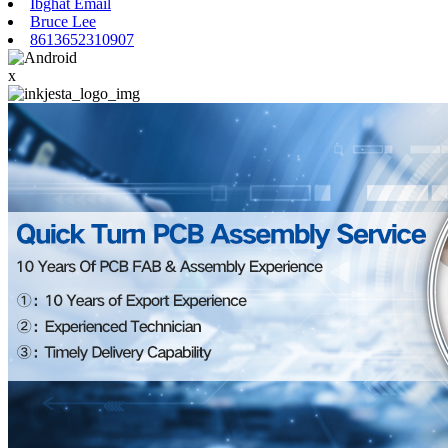
Ibgħat Email
Bruce Lee
8613652310907
x