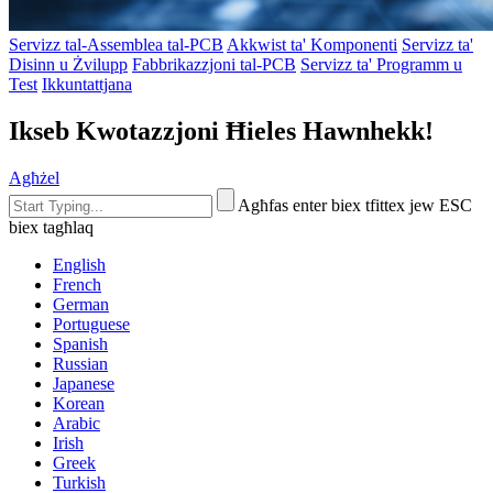
Servizz tal-Assemblea tal-PCB
Akkwist ta' Komponenti
Servizz ta'
Disinn u Żvilupp
Fabbrikazzjoni tal-PCB
Servizz ta' Programm u
Test
Ikkuntattjana
Ikseb Kwotazzjoni Ħieles Hawnhekk!
Agħżel
Agħfas enter biex tfittex jew ESC
biex tagħlaq
English
French
German
Portuguese
Spanish
Russian
Japanese
Korean
Arabic
Irish
Greek
Turkish