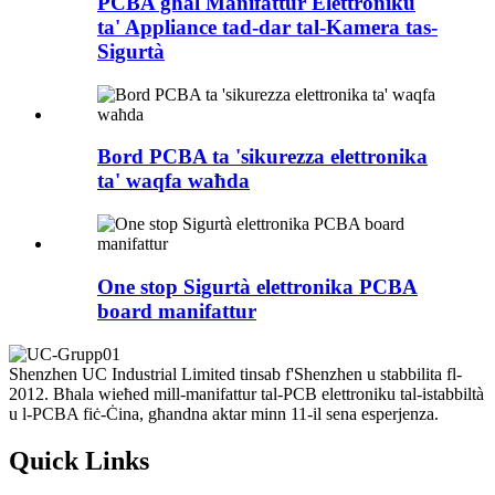
PCBA għal Manifattur Elettroniku
ta' Appliance tad-dar tal-Kamera tas-
Sigurtà
Bord PCBA ta 'sikurezza elettronika
ta' waqfa waħda
One stop Sigurtà elettronika PCBA
board manifattur
Shenzhen UC Industrial Limited tinsab f'Shenzhen u stabbilita fl-
2012. Bħala wieħed mill-manifattur tal-PCB elettroniku tal-istabbiltà
u l-PCBA fiċ-Ċina, għandna aktar minn 11-il sena esperjenza.
Quick Links