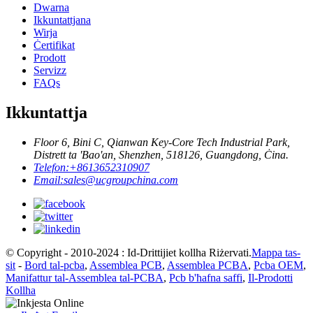
Dwarna
Ikkuntattjana
Wirja
Ċertifikat
Prodott
Servizz
FAQs
Ikkuntattja
Floor 6, Bini C, Qianwan Key-Core Tech Industrial Park,
Distrett ta 'Bao'an, Shenzhen, 518126, Guangdong, Ċina.
Telefon:
+8613652310907
Email:
sales@ucgroupchina.com
© Copyright - 2010-2024 : Id-Drittijiet kollha Riżervati.
Mappa tas-
sit
-
Bord tal-pcba
,
Assemblea PCB
,
Assemblea PCBA
,
Pcba OEM
,
Manifattur tal-Assemblea tal-PCBA
,
Pcb b'ħafna saffi
,
Il-Prodotti
Kollha